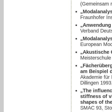
(Gemeinsam mi
„Modalanaly
Fraunhofer Ins
„Anwendung a
Verband Deut
„Modalanalys
European Moda
„Akustische 
Meisterschule
„Fächerüberg
am Beispiel 
Akademie für 
Dillingen 1993
„The influenc
stiffness of 
shapes of the
SMAC 93, Sto