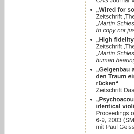
CAS Journal Vo
„Wired for s
Zeitschrift ‚T
„Martin Schles
to copy not jus
„High fidelity
Zeitschrift ‚
„Martin Schles
human hearing 
„Geigenbau a
den Traum ein
rücken“
Zeitschrift Da
„Psychoacoust
identical viol
Proceedings o
6-9, 2003 (S
mit Paul Geiss