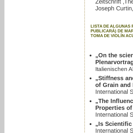
Zeitschrift ‚T
Joseph Curtin
LISTA DE ALGUNAS 
PUBLICARÁ) DE MAR
TOMA DE VIOLÍN AC
„On the scien
Plenarvortra
Italienischen 
„Stiffness an
of Grain and
International
„The Influenc
Properties of
International
„Is Scientifi
International