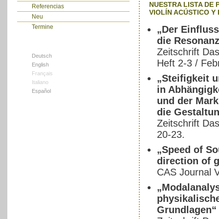
NUESTRA LISTA DE 
Referencias
VIOLÍN ACÚSTICO Y
Neu
Termine
„Der Einflus
die Resonanz
Zeitschrift Da
Deutsch
Heft 2-3 / Fe
English
Français
„Steifigkeit
Italiano
in Abhängigk
Español
und der Mark
die Gestaltu
Zeitschrift Da
20-23.
„Speed of So
direction of 
CAS Journal V
„Modalanalys
physikalisch
Grundlagen“