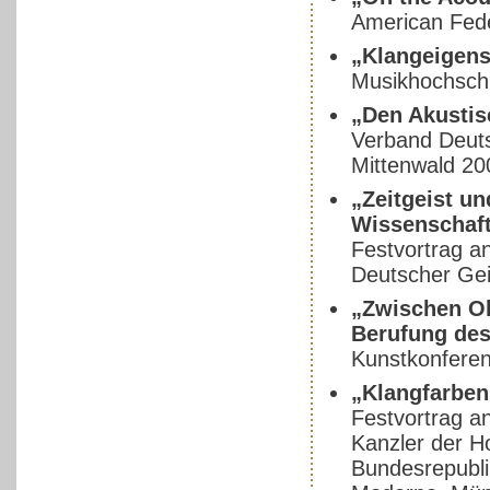
American Fede
„Klangeigens
Musikhochsch
„Den Akustis
Verband Deut
Mittenwald 2
„Zeitgeist u
Wissenschaft.
Festvortrag a
Deutscher Ge
„Zwischen Oh
Berufung des
Kunstkonfere
„Klangfarben
Festvortrag an
Kanzler der H
Bundesrepubli