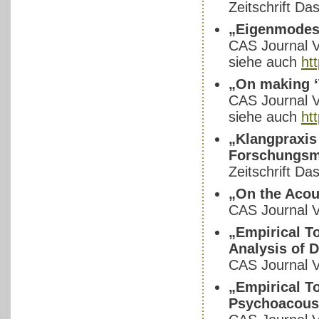
Zeitschrift Da
„Eigenmodes 
CAS Journal V
siehe auch
ht
„On making ‘T
CAS Journal V
siehe auch
ht
„Klangpraxis
Forschungsme
Zeitschrift Da
„On the Acous
CAS Journal V
„Empirical To
Analysis of 
CAS Journal V
„Empirical To
Psychoacoust