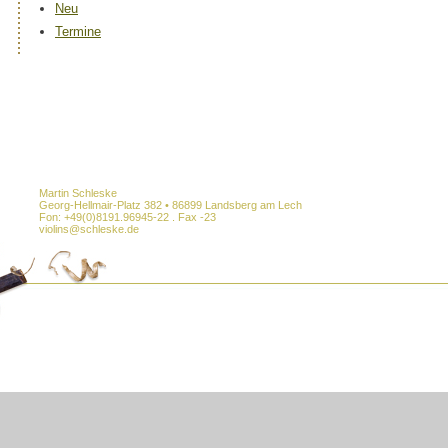
Neu
Termine
Martin Schleske
Georg-Hellmair-Platz 382 • 86899 Landsberg am Lech
Fon: +49(0)8191.96945-22 . Fax -23
violins@schleske.de