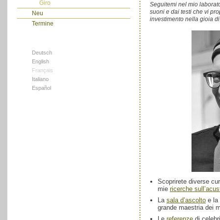
Giro
Seguitemi nel mio laborato
suoni e dai testi che vi pr
Neu
investimento nella gioia di
Termine
Deutsch
English
Français
Italiano
Español
Scoprirete diverse curi
mie
ricerche sull’acust
La
sala d’ascolto
e la
grande maestria dei m
Le
referenze
di celebr