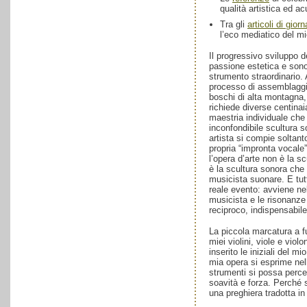
qualità artistica ed ac
Tra gli
articoli di giorn
l’eco mediatico del mi
Il progressivo sviluppo d
passione estetica e sono
strumento straordinario. 
processo di assemblaggio
boschi di alta montagna, a
richiede diverse centinaia
maestria individuale che
inconfondibile scultura 
artista si compie soltan
propria “impronta vocale
l’opera d’arte non è la sc
è la scultura sonora che
musicista suonare. E tut
reale evento: avviene nell
musicista e le risonanze
reciproco, indispensabile
La piccola marcatura a fu
miei violini, viole e viol
inserito le iniziali del m
mia opera si esprime nel
strumenti si possa percep
soavità e forza. Perché 
una preghiera tradotta in