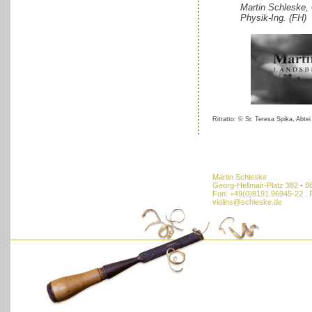
Martin Schleske,
Physik-Ing. (FH)
Ritratto: © Sr. Teresa Spika, Abtei
Martin Schleske
Georg-Hellmair-Platz 382 • 
Fon: +49(0)8191.96945-22 . 
violins@schleske.de