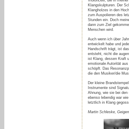
Violoncelli, die in meine
Klangskulpturen. Der Sc
Klangholzes in den Hochl
zum Auspolieren des letz
Stunden ein. Doch meine 
dann zum Ziel gekommen
Menschen wird.
Auch wenn ich über Jah
entwickelt habe und jed
Handschrift trägt, ist 
entsteht, nicht die auge
ist Klang, dessen Kraft 
emotionale Autorität au
schöpft. Das Resonanzpro
die den Musiker/die Musi
Der kleine Brandstempel
Instrumente sind Signa
Ahnung, wie sie bei den
ebenso lebendig war wie 
letztlich in Klang gegos
Martin Schleske, Geige